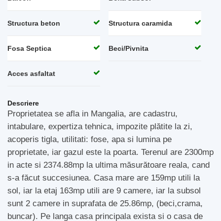
Structura beton
Structura caramida
Fosa Septica
Beci/Pivnita
Acces asfaltat
Descriere
Proprietatea se afla in Mangalia, are cadastru,
intabulare, expertiza tehnica, impozite plătite la zi,
acoperis tigla, utilitati: fose, apa si lumina pe
proprietate, iar gazul este la poarta. Terenul are 2300mp
in acte si 2374.88mp la ultima măsurătoare reala, cand
s-a făcut succesiunea. Casa mare are 159mp utili la
sol, iar la etaj 163mp utili are 9 camere, iar la subsol
sunt 2 camere in suprafata de 25.86mp, (beci,crama,
buncar). Pe langa casa principala exista si o casa de