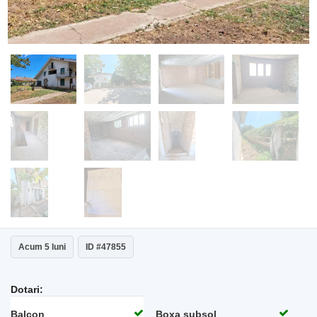
Acum 5 luni
ID #47855
Dotari:
Balcon
Boxa subsol