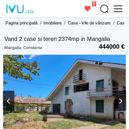
0
Pagina principală
/
Imobiliare
/
Case - Vile de vânzare
/
Case -
Vand 2 case si teren 2374mp in Mangalia
444000 €
Mangalia, Constanta