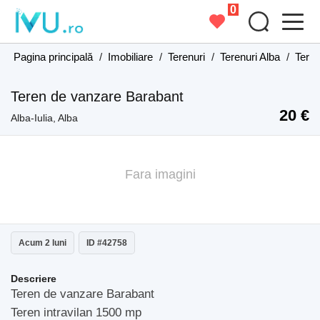
0
Pagina principală
/
Imobiliare
/
Terenuri
/
Terenuri Alba
/
Teren
Teren de vanzare Barabant
20 €
Alba-Iulia, Alba
Fara imagini
Acum 2 luni
ID #42758
Descriere
Teren de vanzare Barabant
Teren intravilan 1500 mp