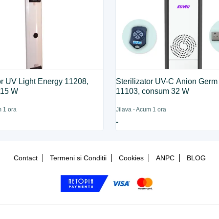
tor UV Light Energy 11208,
Sterilizator UV-C Anion Germ
115 W
11103, consum 32 W
m 1 ora
Jilava - Acum 1 ora
-
Contact
Termeni si Conditii
Cookies
ANPC
BLOG