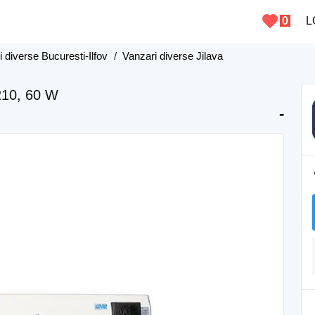
0
L
 diverse Bucuresti-Ilfov
/
Vanzari diverse Jilava
1210, 60 W
-