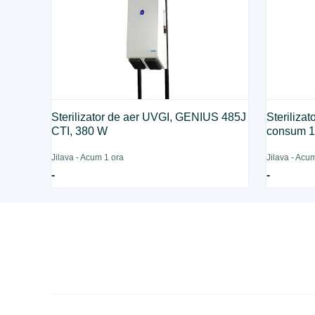
Sterilizator de aer UVGI, GENIUS 485J
Steriliza
CTI, 380 W
consum 
Jilava - Acum 1 ora
Jilava - Acu
-
-