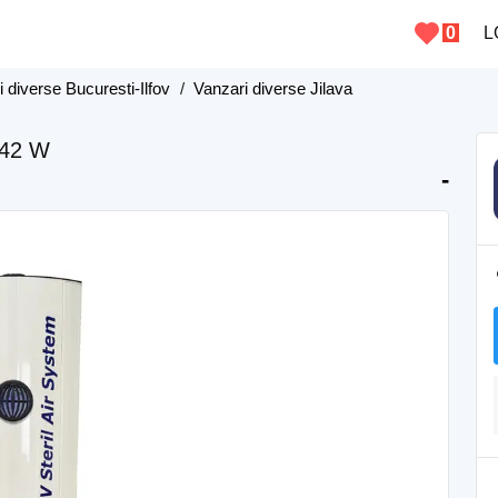
0
L
 diverse Bucuresti-Ilfov
/
Vanzari diverse Jilava
 42 W
-