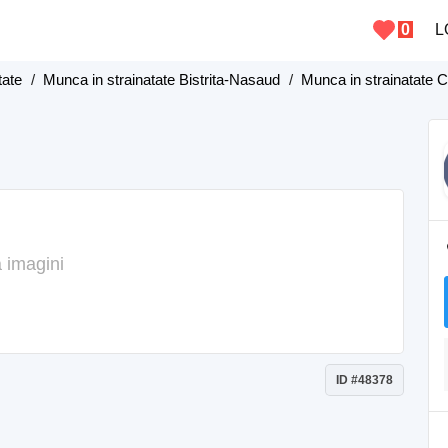
0
L
tate
/
Munca in strainatate Bistrita-Nasaud
/
Munca in strainatate 
 imagini
ID #48378