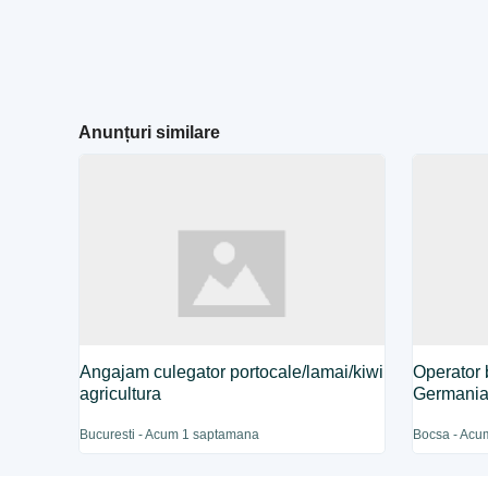
Anunțuri similare
Angajam culegator portocale/lamai/kiwi
Operator 
agricultura
Germani
Bucuresti - Acum 1 saptamana
Bocsa - Acu