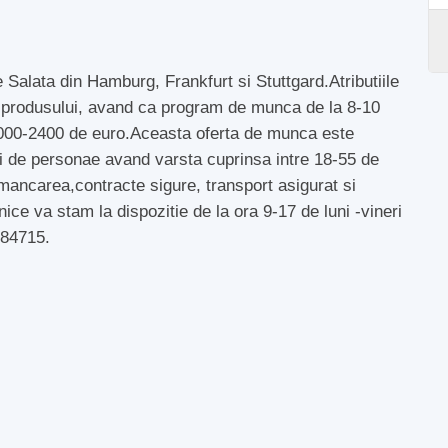
 Salata din Hamburg, Frankfurt si Stuttgard.Atributiile
ea produsului, avand ca program de munca de la 8-10
a 2000-2400 de euro.Aceasta oferta de munca este
uri de personae avand varsta cuprinsa intre 18-55 de
 mancarea,contracte sigure, transport asigurat si
ice va stam la dispozitie de la ora 9-17 de luni -vineri
84715.