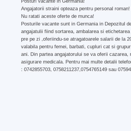
Posturi vacante in Germania!
Angajatorii straini opteaza pentru personal roman!
Nu ratati aceste oferte de munca!
Posturile vacante sunt in Germania in Depozitul de
angajatulii fiind sortarea, ambalarea si etichetar
pre pe zi ,oferiindu-se atragatoarele salarii de l
valabila pentru femei, barbati, cupluri cat si grup
ani. Din partea angajatorului se va oferii cazarea,
asigurare medicala. Pentru mai multe detalii telefon
: 0742855703, 0758211237,0754765149 sau 07594