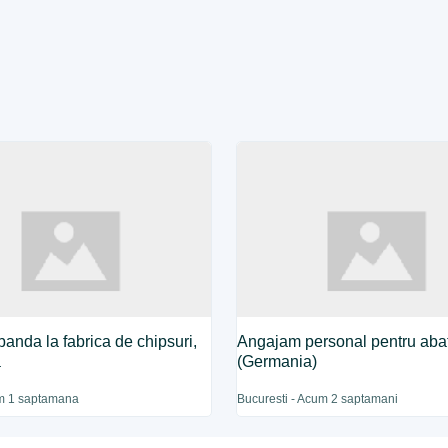
banda la fabrica de chipsuri,
Angajam personal pentru abat
a
(Germania)
m 1 saptamana
Bucuresti - Acum 2 saptamani