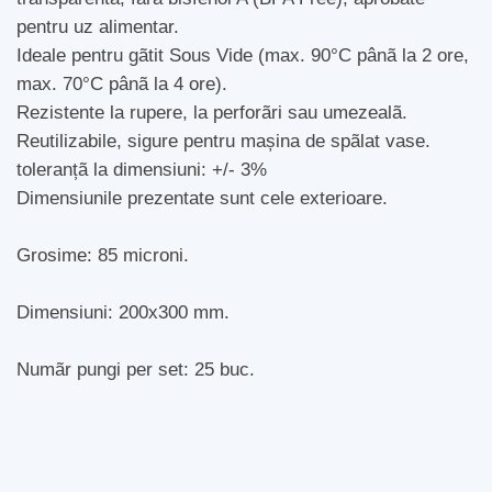
pentru uz alimentar.
Ideale pentru gãtit Sous Vide (max. 90°C pânã la 2 ore,
max. 70°C pânã la 4 ore).
Rezistente la rupere, la perforãri sau umezealã.
Reutilizabile, sigure pentru mașina de spãlat vase.
toleranțã la dimensiuni: +/- 3%
Dimensiunile prezentate sunt cele exterioare.
Grosime: 85 microni.
Dimensiuni: 200x300 mm.
Numãr pungi per set: 25 buc.