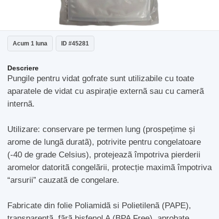
Acum 1 luna
ID #45281
Descriere
Pungile pentru vidat gofrate sunt utilizabile cu toate
aparatele de vidat cu aspirație externã sau cu camerã
internã.
Utilizare: conservare pe termen lung (prospețime și
arome de lungã duratã), potrivite pentru congelatoare
(-40 de grade Celsius), protejeazã împotriva pierderii
aromelor datoritã congelãrii, protecție maximã împotriva
“arsurii” cauzatã de congelare.
Fabricate din folie Poliamidã si Polietilenã (PAPE),
transparentã, fãrã bisfenol A (BPA Free), aprobate