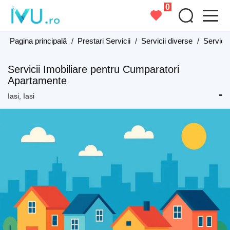
0
Pagina principală
/
Prestari Servicii
/
Servicii diverse
/
Servicii
Servicii Imobiliare pentru Cumparatori
Apartamente
-
Iasi, Iasi