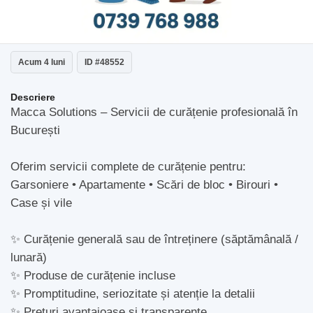
Acum 4 luni
ID #48552
Descriere
Macca Solutions – Servicii de curățenie profesională în
București
Oferim servicii complete de curățenie pentru:
Garsoniere • Apartamente • Scări de bloc • Birouri •
Case și vile
✨ Curățenie generală sau de întreținere (săptămânală /
lunară)
✨ Produse de curățenie incluse
✨ Promptitudine, seriozitate și atenție la detalii
✨ Prețuri avantajoase și transparente