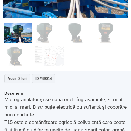
Acum 2 luni
ID #49014
Descriere
Microgranulator și semănător de îngrășăminte, semințe
mici și mari. Distribuție electrică cu suflantă și coborâre
prin conducte.
T15 este o semănătoare agricolă polivalentă care poate
fi utilizată cu diferite unelte de lucru: scarificator, grapă,