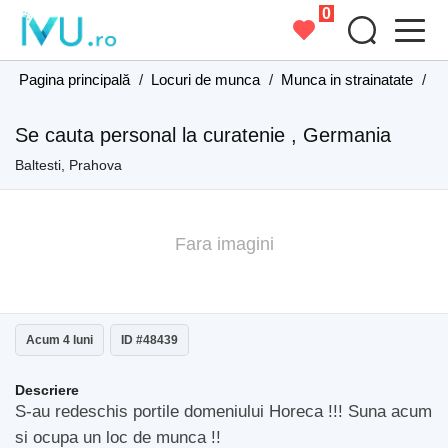
0
Pagina principală
/
Locuri de munca
/
Munca in strainatate
/
Mu
Se cauta personal la curatenie , Germania
Baltesti, Prahova
Fara imagini
Acum 4 luni
ID #48439
Descriere
S-au redeschis portile domeniului Horeca !!! Suna acum
si ocupa un loc de munca !!