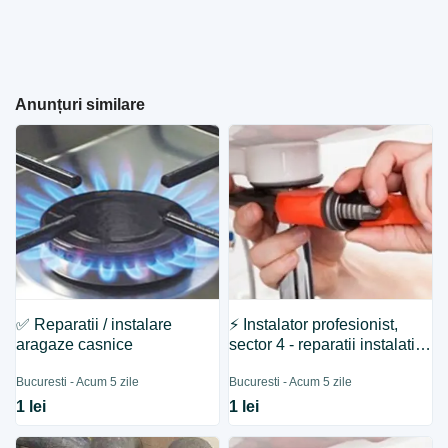
Anunțuri similare
✅ Reparatii / instalare
⚡ Instalator profesionist,
aragaze casnice
sector 4 - reparatii instalatii
tehnico - sanitare
Bucuresti - Acum 5 zile
Bucuresti - Acum 5 zile
1 lei
1 lei