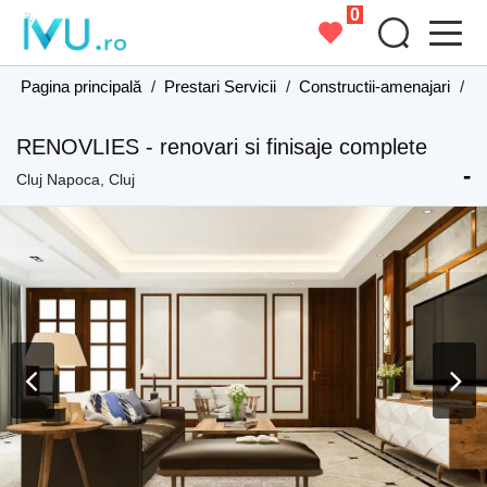
0
Pagina principală
/
Prestari Servicii
/
Constructii-amenajari
/
Co
RENOVLIES - renovari si finisaje complete
-
Cluj Napoca, Cluj