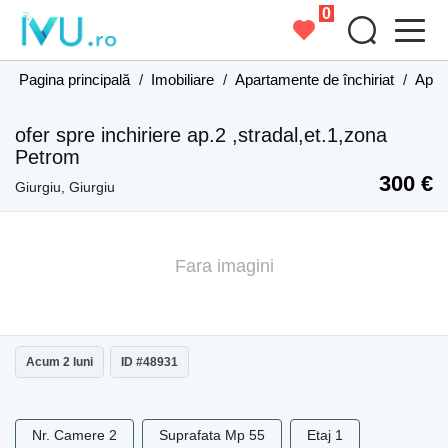
0
Pagina principală
/
Imobiliare
/
Apartamente de închiriat
/
Apart
ofer spre inchiriere ap.2 ,stradal,et.1,zona
Petrom
300 €
Giurgiu, Giurgiu
Fara imagini
Acum 2 luni
ID #48931
Nr. Camere 2
Suprafata Mp 55
Etaj 1