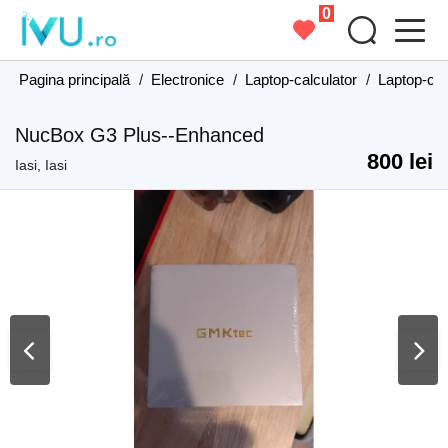
0
Pagina principală
/
Electronice
/
Laptop-calculator
/
Laptop-calc
NucBox G3 Plus--Enhanced
800 lei
Iasi, Iasi