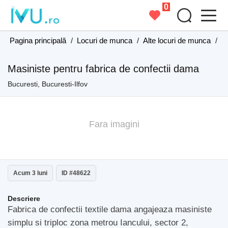
0
Pagina principală
/
Locuri de munca
/
Alte locuri de munca
/
Al
Masiniste pentru fabrica de confectii dama
Bucuresti, Bucuresti-Ilfov
Fara imagini
Acum 3 luni
ID #48622
Descriere
Fabrica de confectii textile dama angajeaza masiniste
simplu si triploc zona metrou Iancului, sector 2,