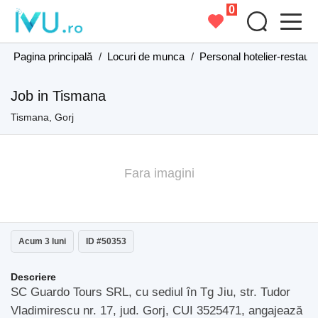
0
Pagina principală
/
Locuri de munca
/
Personal hotelier-restaur
Job in Tismana
Tismana, Gorj
Fara imagini
Acum 3 luni
ID #50353
Descriere
SC Guardo Tours SRL, cu sediul în Tg Jiu, str. Tudor
Vladimirescu nr. 17, jud. Gorj, CUI 3525471, angajează