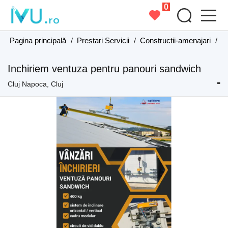
0
Pagina principală
/
Prestari Servicii
/
Constructii-amenajari
/
Co
Inchiriem ventuza pentru panouri sandwich
-
Cluj Napoca, Cluj