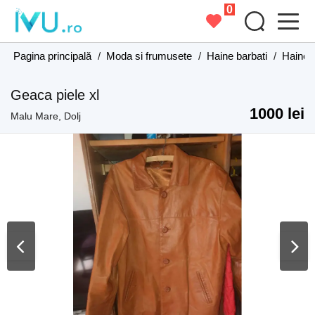
0
Pagina principală
/
Moda si frumusete
/
Haine barbati
/
Haine b
Geaca piele xl
1000 lei
Malu Mare, Dolj