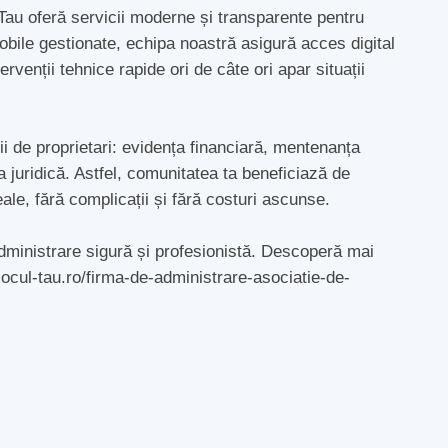
 Tau oferă servicii moderne și transparente pentru
mobile gestionate, echipa noastră asigură acces digital
venții tehnice rapide ori de câte ori apar situații
i de proprietari: evidența financiară, mentenanța
ța juridică. Astfel, comunitatea ta beneficiază de
eale, fără complicații și fără costuri ascunse.
dministrare sigură și profesionistă. Descoperă mai
blocul-tau.ro/firma-de-administrare-asociatie-de-