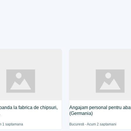
banda la fabrica de chipsuri,
Angajam personal pentru abat
a
(Germania)
m 1 saptamana
Bucuresti - Acum 2 saptamani