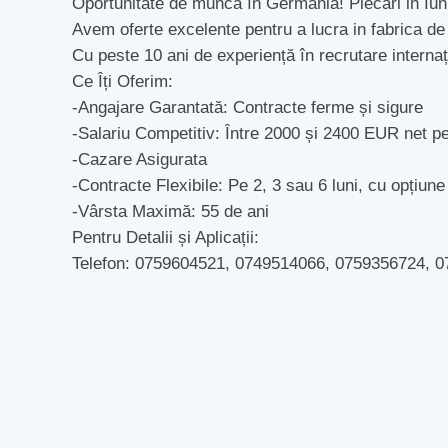
Oportunitate de muncă în Germania! Plecari in Iun
Avem oferte excelente pentru a lucra in fabrica de j
Cu peste 10 ani de experiență în recrutare internaț
Ce Îți Oferim:
-Angajare Garantată: Contracte ferme și sigure
-Salariu Competitiv: Între 2000 și 2400 EUR net p
-Cazare Asigurata
-Contracte Flexibile: Pe 2, 3 sau 6 luni, cu opțiune
-Vârsta Maximă: 55 de ani
Pentru Detalii și Aplicații:
Telefon: 0759604521, 0749514066, 0759356724, 075