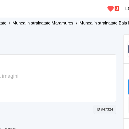
0
L
tate
/
Munca in strainatate Maramures
/
Munca in strainatate Baia
 imagini
ID #47324