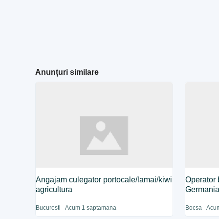
Anunțuri similare
Angajam culegator portocale/lamai/kiwi
Operator 
agricultura
Germani
Bucuresti - Acum 1 saptamana
Bocsa - Acu