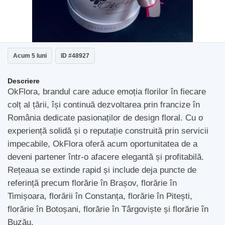
Acum 5 luni
ID #48927
Descriere
OkFlora, brandul care aduce emoția florilor în fiecare
colț al țării, își continuă dezvoltarea prin francize în
România dedicate pasionaților de design floral. Cu o
experiență solidă și o reputație construită prin servicii
impecabile, OkFlora oferă acum oportunitatea de a
deveni partener într-o afacere elegantă și profitabilă.
Rețeaua se extinde rapid și include deja puncte de
referință precum florărie în Brașov, florărie în
Timișoara, florării în Constanța, florărie în Pitești,
florărie în Botoșani, florărie în Târgoviște și florărie în
Buzău.