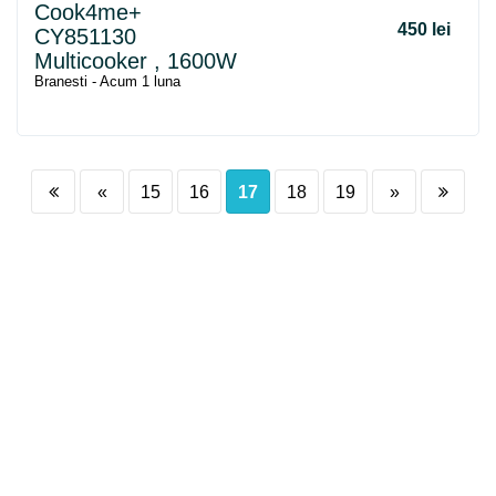
Cook4me+
450 lei
CY851130
Multicooker , 1600W
Branesti - Acum 1 luna
«
15
16
17
18
19
»