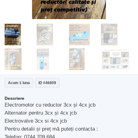
Acum 1 luna
ID #46809
Descriere
Electromotor cu reductor 3cx și 4cx jcb
Alternator pentru 3cx și 4cx jcb
Electrovalve 3cx si 4cx jcb
Pentru detalii și preț mă puteți contacta :
Telefon: 0744 709 684