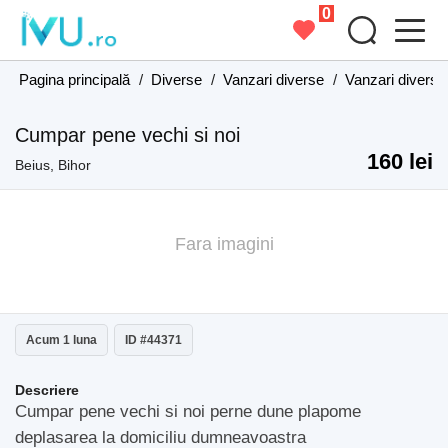
0
Pagina principală
/
Diverse
/
Vanzari diverse
/
Vanzari diverse
Cumpar pene vechi si noi
160 lei
Beius, Bihor
Fara imagini
Acum 1 luna
ID #44371
Descriere
Cumpar pene vechi si noi perne dune plapome
deplasarea la domiciliu dumneavoastra