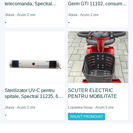
telecomanda, Spectral
Germ GTI 11102, consum
11238, 60 W
32 W
Jilava - Acum 2 ore
Jilava - Acum 2 ore
-
-
Sterilizator UV-C pentru
SCUTER ELECTRIC
spitale, Spectral 11235, 60
PENTRU MOBILITATE
W
Jilava - Acum 2 ore
Lopadea-Noua - Acum 5 ore
-
2350 lei
ANUNT PROMOVAT