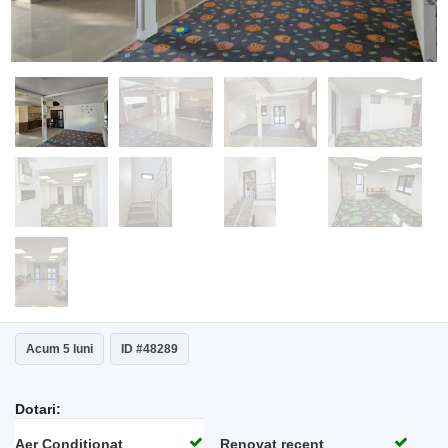
Acum 5 luni
ID #48289
Dotari:
Aer Conditionat
Renovat recent