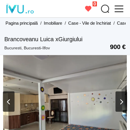
0
Pagina principală
/
Imobiliare
/
Case - Vile de închiriat
/
Case - 
Brancoveanu Luica xGiurgiului
900 €
Bucuresti, Bucuresti-Ilfov