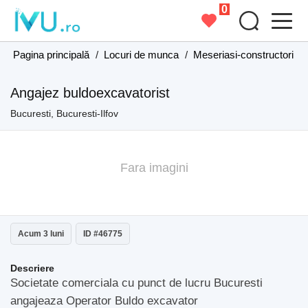
0
Pagina principală
/
Locuri de munca
/
Meseriasi-constructori
/
Angajez buldoexcavatorist
Bucuresti, Bucuresti-Ilfov
Fara imagini
Acum 3 luni
ID #46775
Descriere
Societate comerciala cu punct de lucru Bucuresti
angajeaza Operator Buldo excavator