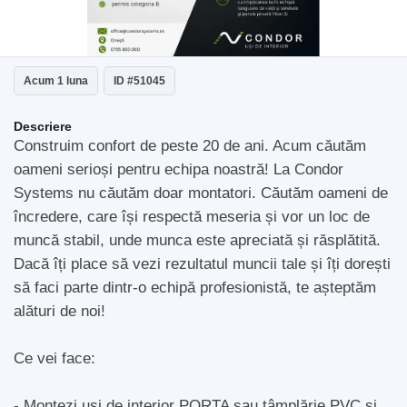
Acum 1 luna
ID #51045
Descriere
Construim confort de peste 20 de ani. Acum căutăm
oameni serioși pentru echipa noastră! La Condor
Systems nu căutăm doar montatori. Căutăm oameni de
încredere, care își respectă meseria și vor un loc de
muncă stabil, unde munca este apreciată și răsplătită.
Dacă îți place să vezi rezultatul muncii tale și îți dorești
să faci parte dintr-o echipă profesionistă, te așteptăm
alături de noi!
Ce vei face:
- Montezi uși de interior PORTA sau tâmplărie PVC și