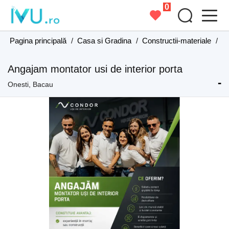
0
Pagina principală
/
Casa si Gradina
/
Constructii-materiale
/
Co
Angajam montator usi de interior porta
-
Onesti, Bacau