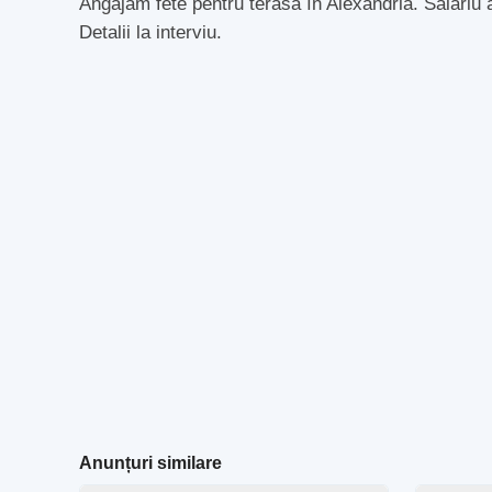
Angajăm fete pentru terasă în Alexandria. Salariu at
Detalii la interviu.
Anunțuri similare