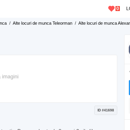
0
L
unca
/
Alte locuri de munca Teleorman
/
Alte locuri de munca Alexa
 imagini
ID #41698