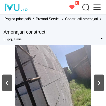
0
Pagina principală
/
Prestari Servicii
/
Constructii-amenajari
/
C
Amenajari constructii
-
Lugoj, Timis