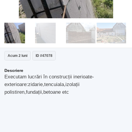
Acum 2 luni
ID #47078
Descriere
Executam lucrări în construcții inerioate-
exterioare:zidarie,tencuiala,izolații
polistiren,fundații,betoane etc